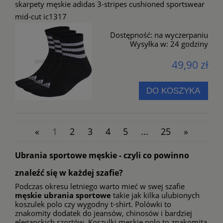
skarpety męskie adidas 3-stripes cushioned sportswear
mid-cut ic1317
Dostępność:
na wyczerpaniu
Wysyłka w:
24 godziny
49,90 zł
DO KOSZYKA
«
1
2
3
4
5
...
25
»
Ubrania sportowe męskie - czyli co powinno
znaleźć się w każdej szafie?
Podczas okresu letniego warto mieć w swej szafie
męskie ubrania sportowe
takie jak kilka ulubionych
koszulek polo czy wygodny t-shirt. Polówki to
znakomity dodatek do jeansów, chinosów i bardziej
eleganckich szortów.
Koszulki męskie polo
to znakomita