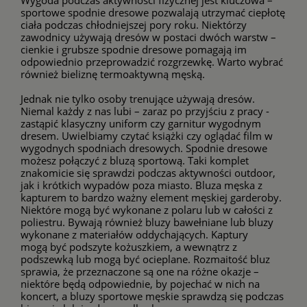
Wygoda podczas aktywności fizycznej jest kluczowa –
sportowe spodnie dresowe pozwalają utrzymać ciepłotę
ciała podczas chłodniejszej pory roku. Niektórzy
zawodnicy używają dresów w postaci dwóch warstw –
cienkie i grubsze spodnie dresowe pomagają im
odpowiednio przeprowadzić rozgrzewkę. Warto wybrać
również
bieliznę termoaktywną męską
.
Jednak nie tylko osoby trenujące używają dresów.
Niemal każdy z nas lubi – zaraz po przyjściu z pracy -
zastąpić klasyczny uniform czy garnitur wygodnym
dresem. Uwielbiamy czytać książki czy oglądać film w
wygodnych spodniach dresowych. Spodnie dresowe
możesz połączyć z bluzą sportową. Taki komplet
znakomicie się sprawdzi podczas aktywności outdoor,
jak i krótkich wypadów poza miasto. Bluza męska z
kapturem to bardzo ważny element męskiej garderoby.
Niektóre mogą być wykonane z polaru lub w całości z
poliestru. Bywają również bluzy bawełniane lub bluzy
wykonane z materiałów oddychających. Kaptury
mogą być podszyte kożuszkiem, a wewnątrz z
podszewką lub mogą być ocieplane. Rozmaitość bluz
sprawia, że przeznaczone są one na różne okazje –
niektóre będą odpowiednie, by pojechać w nich na
koncert, a
bluzy sportowe męskie
sprawdzą się podczas