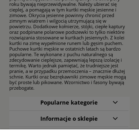
roku bywają nieprzewidywalne. Należy ubierać się
cieplej, a pomagają w tym kurtki męskie jesienne i
zimowe. Okrycia jesienne powinny chronić przed
zimnym wiatrem i wilgocią utrzymującą się w
powietrzu. Dodatkowe kołnierze, stójki, ciepłe kaptury
oraz podpinane polarowe podszewki to tylko niektóre
rozwiązania stosowane w kurtkach jesiennych. Z kolei
kurtki na zimę wypełnione runem lub gęsim puchem.
Puchowe kurtki męskie w ostatnich latach są bardzo
popularne. Te wykonane z puchu naturalnego są
zdecydowanie cieplejsze, zapewniają lepszą izolację i
termikę. Warto jednak pamiętać, że trudniejsze jest
pranie, a w przypadku przemoczenia – znacznie dłużej
schnie. Kurtki oraz
bezrękawniki zimowe męskie
mogą
być proste lub pikowane. Wzornictwo i fasony bywają
przebogate.
Popularne kategorie
Informacje o sklepie
Warunki zakupów