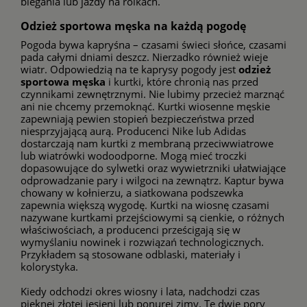
biegania lub jazdy na rolkach.
Odzież sportowa męska na każdą pogodę
Pogoda bywa kapryśna – czasami świeci słońce, czasami
pada całymi dniami deszcz. Nierzadko również wieje
wiatr. Odpowiedzią na te kaprysy pogody jest
odzież
sportowa męska
i kurtki, które chronią nas przed
czynnikami zewnętrznymi. Nie lubimy przecież marznąć
ani nie chcemy przemoknąć.
Kurtki wiosenne męskie
zapewniają pewien stopień bezpieczeństwa przed
niesprzyjającą aurą. Producenci
Nike
lub
Adidas
dostarczają nam kurtki z membraną przeciwwiatrowe
lub wiatrówki wodoodporne. Mogą mieć troczki
dopasowujące do sylwetki oraz wywietrzniki ułatwiające
odprowadzanie pary i wilgoci na zewnątrz. Kaptur bywa
chowany w kołnierzu, a siatkowana podszewka
zapewnia większą wygodę. Kurtki na wiosnę czasami
nazywane kurtkami przejściowymi są cienkie, o różnych
właściwościach, a producenci prześcigają się w
wymyślaniu nowinek i rozwiązań technologicznych.
Przykładem są stosowane odblaski, materiały i
kolorystyka.
Kiedy odchodzi okres wiosny i lata, nadchodzi czas
pięknej złotej jesieni lub ponurej zimy. Te dwie pory