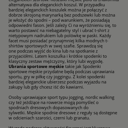
alternatywa dla eleganckich koszul. W przypadku
bardziej eleganckich koszulek można je połączyć z
dobrze skrojoną marynarką bez podszewki lub można
je włożyć do spodni – pod warunkiem, że posiadają
odpowiedni fason. Jeśli zależy Ci na wyróżnieniu się, to
warto postawić na niebagatelny styl i ubrać t-shirt z
nietypowym nadrukiem lub polówkę w paski. Każdy
facet musi posiadać przynajmniej kilka modnych
t-
shirtów sportowych
w swej szafie. Sprawdzą się
one podczas wyjść do kina lub na spotkanie z
przyjaciółmi. Latem koszulka i krótkie spodenki to
klasyczny zestaw mężczyzny, który lubi wygodę.
Ubrania sportowe męskie
takie jak
Spodenki
sportowe męskie
przydatne będą podczas uprawiania
sportu, gry w piłkę czy joggingu. Z kolei spodenki
bardziej eleganckie ubierzesz podczas wyjazdu na
zakupy lub gdy chcesz iść do kawiarni.
Osoby uprawiające sport typu jogging, nordic walking
czy też jeżdżące na rowerze mogą pomyśleć o
spodniach dresowych dopasowanych do
sylwetki.
Męskie spodnie dresowe
z reguły są dostępne
w odcieniach szarości, czerni lub granatu.