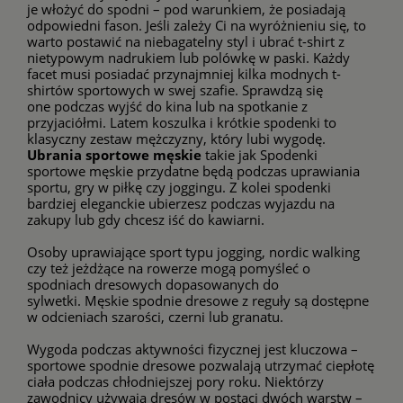
je włożyć do spodni – pod warunkiem, że posiadają
odpowiedni fason. Jeśli zależy Ci na wyróżnieniu się, to
warto postawić na niebagatelny styl i ubrać t-shirt z
nietypowym nadrukiem lub polówkę w paski. Każdy
facet musi posiadać przynajmniej kilka modnych
t-
shirtów sportowych
w swej szafie. Sprawdzą się
one podczas wyjść do kina lub na spotkanie z
przyjaciółmi. Latem koszulka i krótkie spodenki to
klasyczny zestaw mężczyzny, który lubi wygodę.
Ubrania sportowe męskie
takie jak
Spodenki
sportowe męskie
przydatne będą podczas uprawiania
sportu, gry w piłkę czy joggingu. Z kolei spodenki
bardziej eleganckie ubierzesz podczas wyjazdu na
zakupy lub gdy chcesz iść do kawiarni.
Osoby uprawiające sport typu jogging, nordic walking
czy też jeżdżące na rowerze mogą pomyśleć o
spodniach dresowych dopasowanych do
sylwetki.
Męskie spodnie dresowe
z reguły są dostępne
w odcieniach szarości, czerni lub granatu.
Wygoda podczas aktywności fizycznej jest kluczowa –
sportowe spodnie dresowe pozwalają utrzymać ciepłotę
ciała podczas chłodniejszej pory roku. Niektórzy
zawodnicy używają dresów w postaci dwóch warstw –