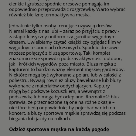
cienkie i grubsze spodnie dresowe pomagają im
odpowiednio przeprowadzić rozgrzewkę. Warto wybrać
również
bieliznę termoaktywną męską
.
Jednak nie tylko osoby trenujące używają dresów.
Niemal każdy z nas lubi – zaraz po przyjściu z pracy -
zastąpić klasyczny uniform czy garnitur wygodnym
dresem. Uwielbiamy czytać książki czy oglądać film w
wygodnych spodniach dresowych. Spodnie dresowe
możesz połączyć z bluzą sportową. Taki komplet
znakomicie się sprawdzi podczas aktywności outdoor,
jak i krótkich wypadów poza miasto. Bluza męska z
kapturem to bardzo ważny element męskiej garderoby.
Niektóre mogą być wykonane z polaru lub w całości z
poliestru. Bywają również bluzy bawełniane lub bluzy
wykonane z materiałów oddychających. Kaptury
mogą być podszyte kożuszkiem, a wewnątrz z
podszewką lub mogą być ocieplane. Rozmaitość bluz
sprawia, że przeznaczone są one na różne okazje –
niektóre będą odpowiednie, by pojechać w nich na
koncert, a
bluzy sportowe męskie
sprawdzą się podczas
biegania lub jazdy na rolkach.
Odzież sportowa męska na każdą pogodę