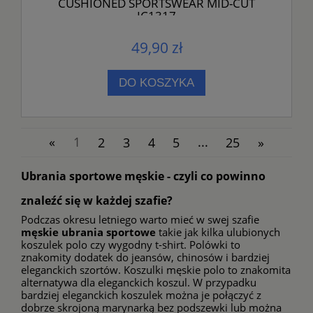
CUSHIONED SPORTSWEAR MID-CUT
IC1317
49,90 zł
DO KOSZYKA
«
1
2
3
4
5
...
25
»
Ubrania sportowe męskie - czyli co powinno
znaleźć się w każdej szafie?
Podczas okresu letniego warto mieć w swej szafie
męskie ubrania sportowe
takie jak kilka ulubionych
koszulek polo czy wygodny t-shirt. Polówki to
znakomity dodatek do jeansów, chinosów i bardziej
eleganckich szortów.
Koszulki męskie polo
to znakomita
alternatywa dla eleganckich koszul. W przypadku
bardziej eleganckich koszulek można je połączyć z
dobrze skrojoną marynarką bez podszewki lub można