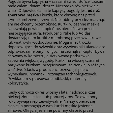
Pogoda bywa kapryśna – czasami świeci słońce, czasami
pada całymi dniami deszcz. Nierzadko również wieje
wiatr. Odpowiedzią na te kaprysy pogody jest
odzież
sportowa męska
i kurtki, które chronią nas przed
czynnikami zewnętrznymi. Nie lubimy przecież marznąć
ani nie chcemy przemoknąć.
Kurtki wiosenne męskie
zapewniają pewien stopień bezpieczeństwa przed
niesprzyjającą aurą. Producenci
Nike
lub
Adidas
dostarczają nam kurtki z membraną przeciwwiatrowe
lub wiatrówki wodoodporne. Mogą mieć troczki
dopasowujące do sylwetki oraz wywietrzniki ułatwiające
odprowadzanie pary i wilgoci na zewnątrz. Kaptur bywa
chowany w kołnierzu, a siatkowana podszewka
zapewnia większą wygodę. Kurtki na wiosnę czasami
nazywane kurtkami przejściowymi są cienkie, o różnych
właściwościach, a producenci prześcigają się w
wymyślaniu nowinek i rozwiązań technologicznych.
Przykładem są stosowane odblaski, materiały i
kolorystyka.
Kiedy odchodzi okres wiosny i lata, nadchodzi czas
pięknej złotej jesieni lub ponurej zimy. Te dwie pory
roku bywają nieprzewidywalne. Należy ubierać się
cieplej, a pomagają w tym kurtki męskie jesienne i
zimowe. Okrycia jesienne powinny chronić przed