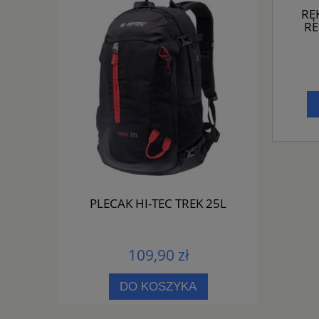
RĘ
RE
1153 01
PLECAK HI-TEC TREK 25L
PLECAK 
109,90 zł
PNOŚCI
DO KOSZYKA