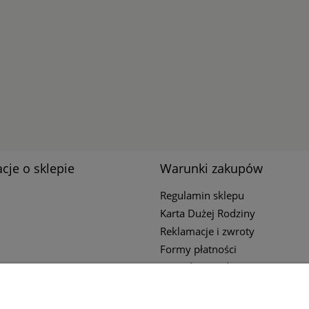
cje o sklepie
Warunki zakupów
Regulamin sklepu
Karta Dużej Rodziny
Reklamacje i zwroty
Formy płatności
Czas i koszty dostawy
Polityka Prywatności