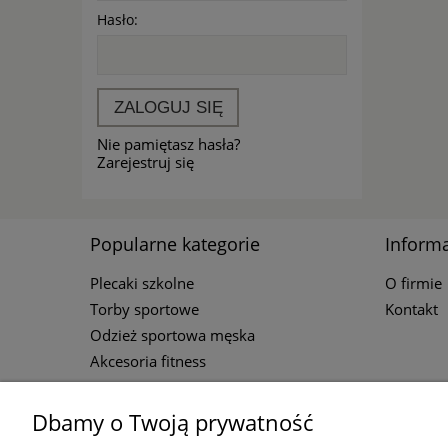
Hasło:
ZALOGUJ SIĘ
Nie pamiętasz hasła?
Zarejestruj się
Popularne kategorie
Informa
Plecaki szkolne
O firmie
Torby sportowe
Kontakt
Odzież sportowa męska
Akcesoria fitness
Dbamy o Twoją prywatność