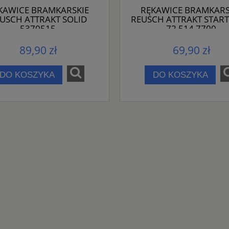
KAWICE BRAMKARSKIE
RĘKAWICE BRAMKARS
USCH ATTRAKT SOLID
REUSCH ATTRAKT START
5370515
72 514 7700
89,90 zł
69,90 zł
DO KOSZYKA
DO KOSZYKA
NIKE ELEMENTAL YOUTH
PLECAK VANS OLD SCHOOL DR
FD2918-010
VN000H4ZBLK
139,90 zł
155,90 zł
DO KOSZYKA
DO KOSZYKA