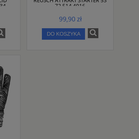
LID
REUSCH ATTRAKT STARTER 53
334
72 514 4016
99,90 zł
DO KOSZYKA