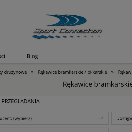
ci
Blog
»
»
ty drużynowe
Rękawice bramkarskie / piłkarskie
Rękawi
Rękawice bramkarski
E PRZEGLĄDANIA
ucent: (wybierz)
Dostępn