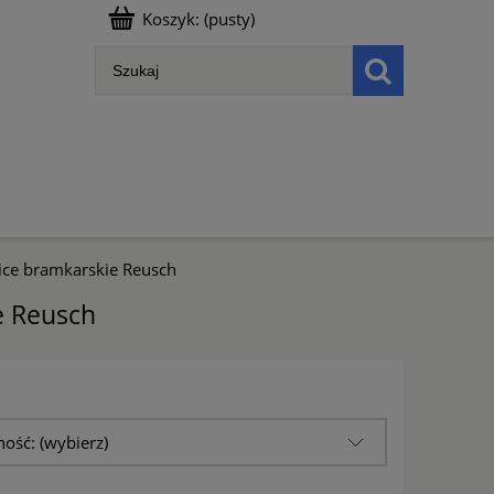
Koszyk:
(pusty)
ce bramkarskie Reusch
e Reusch
ość: (wybierz)