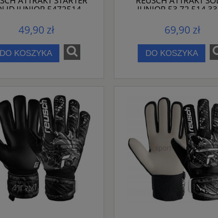
SCH ATTRAKT STARTER
REUSCH ATTRAKT SO
LID JUNIOR 5472514
JUNIOR 53 72 514 3
49,90 zł
69,90 zł
DO KOSZYKA
DO KOSZYKA