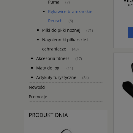
REU
Puma
(7)
SO
Rękawice bramkarskie
Reusch
(5)
Piłki do piłki nożnej
(71)
Nagolenniki piłkarskie i
ochraniacze
(43)
Akcesoria fitness
(17)
Maty do jogi
(11)
Artykuły turystyczne
(34)
Nowości
Promocje
PRODUKT DNIA