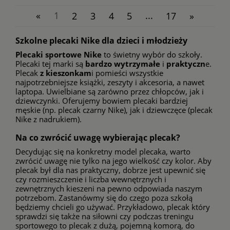
«
1
2
3
4
5
...
17
»
Szkolne plecaki Nike dla dzieci i młodzieży
Plecaki sportowe Nike
to świetny wybór do szkoły.
Plecaki tej marki są
bardzo wytrzymałe
i
praktyczn
e.
Plecak
z kieszonkam
i pomieści wszystkie
najpotrzebniejsze książki, zeszyty i akcesoria, a nawet
laptopa. Uwielbiane są zarówno przez chłopców, jak i
dziewczynki. Oferujemy bowiem plecaki bardziej
męskie (np.
plecak czarny Nike
), jak i dziewczęce (
plecak
Nike z nadrukiem
).
Na co zwrócić uwagę wybierając plecak?
Decydując się na konkretny model plecaka, warto
zwrócić uwagę nie tylko na jego wielkość czy kolor. Aby
plecak był dla nas praktyczny, dobrze jest upewnić się
czy rozmieszczenie i liczba wewnętrznych i
zewnętrznych kieszeni na pewno odpowiada naszym
potrzebom. Zastanówmy się do czego poza szkołą
będziemy chcieli go używać. Przykładowo, plecak który
sprawdzi się także
na siłowni
czy podczas treningu
sportowego to plecak z dużą, pojemną komorą, do