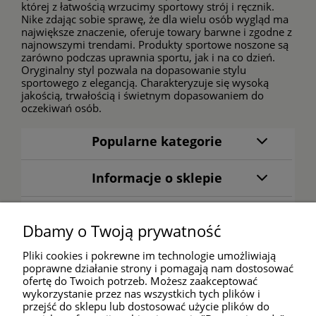
której z łatwością wrzucimy sportowy strój i ręcznik.
Nike zdając sobie sprawę, że dla wielu osób wygląd ma
największe znaczenie, oferuje towary barwne i zgodne z
najnowszymi trendami. Produkty sportowe noszone są
zarówno podczas uprawnia sportu, jak i na co dzień.
Oryginalny styl pozwala na dopasowanie stylu
sportowego z elegancją. Charakteryzuje się wysoką
jakością, trwałością i świetnym dopasowaniem do
oczekiwań osób.
Popularne kategorie
Informacje o sklepie
Warunki zakupów
Dbamy o Twoją prywatność
Moje konto
Pliki cookies i pokrewne im technologie umożliwiają
poprawne działanie strony i pomagają nam dostosować
ofertę do Twoich potrzeb. Możesz zaakceptować
wykorzystanie przez nas wszystkich tych plików i
Kontakt
przejść do sklepu lub dostosować użycie plików do