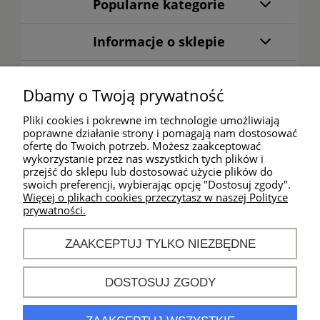
Popularne kategorie
Informacje o sklepie
Warunki zakupów
Dbamy o Twoją prywatność
Moje konto
Pliki cookies i pokrewne im technologie umożliwiają
poprawne działanie strony i pomagają nam dostosować
ofertę do Twoich potrzeb. Możesz zaakceptować
wykorzystanie przez nas wszystkich tych plików i
Kontakt
przejść do sklepu lub dostosować użycie plików do
swoich preferencji, wybierając opcję "Dostosuj zgody".
Godziny działania
Więcej o plikach cookies przeczytasz w naszej Polityce
sklepu:
prywatności.
od poniedziałku do
piątku
ZAAKCEPTUJ TYLKO NIEZBĘDNE
w godz. 10:00 -
18:00
DOSTOSUJ ZGODY
khm@sport-
connection.pl
nr tel.
694 896 944