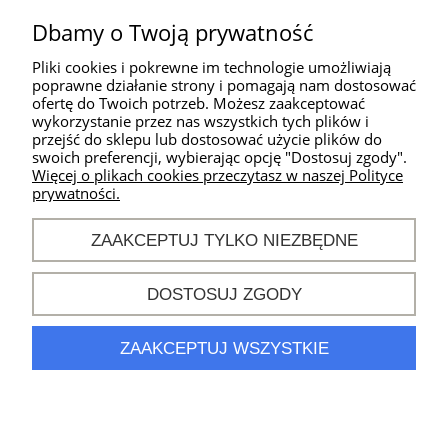
Warunki zakupów
Dbamy o Twoją prywatność
Moje konto
Pliki cookies i pokrewne im technologie umożliwiają
poprawne działanie strony i pomagają nam dostosować
ofertę do Twoich potrzeb. Możesz zaakceptować
wykorzystanie przez nas wszystkich tych plików i
Kontakt
przejść do sklepu lub dostosować użycie plików do
swoich preferencji, wybierając opcję "Dostosuj zgody".
Godziny działania
Więcej o plikach cookies przeczytasz w naszej Polityce
sklepu:
prywatności.
od poniedziałku do
piątku
ZAAKCEPTUJ TYLKO NIEZBĘDNE
w godz. 10:00 -
18:00
DOSTOSUJ ZGODY
khm@sport-
connection.pl
nr tel.
694 896 944
ZAAKCEPTUJ WSZYSTKIE
POKAŻ PEŁNĄ WERSJĘ STRONY