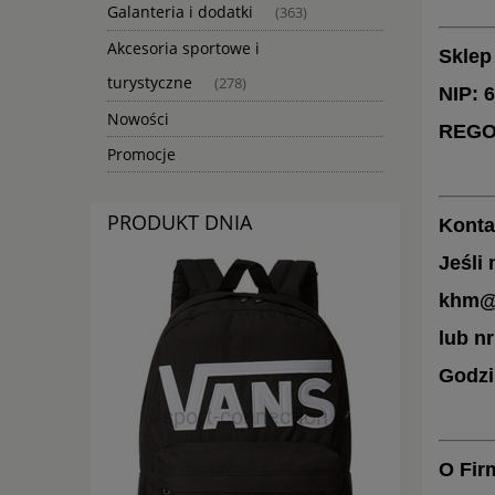
Galanteria i dodatki
(363)
Akcesoria sportowe i
Sklep
turystyczne
(278)
NIP: 
Nowości
REGO
Promocje
PRODUKT DNIA
Konta
Jeśli
khm@s
lub nr
Godzi
O Fir