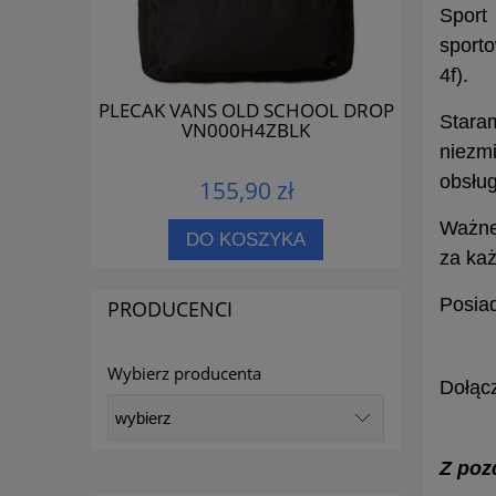
Sport
sporto
4f).
AL YOUTH
PLECAK VANS OLD SCHOOL DROP
PLEC
Stara
VN000H4ZBLK
niezm
obsług
155,90 zł
Ważne 
DO KOSZYKA
za ka
Posiad
PRODUCENCI
Wybierz producenta
Dołącz
Z poz