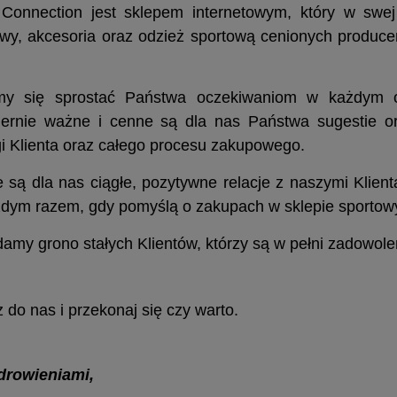
 Connection jest sklepem internetowym, który w swej 
wy, akcesoria oraz odzież sportową cenionych produce
AK VANS OLD SKOOL
PLECAK PUMA PHASE SET 799
my się sprostać Państwa oczekiwaniom w każdym obs
VN000H4XY28
iernie ważne i cenne są dla nas Państwa sugestie or
i Klienta oraz całego procesu zakupowego.
129,90 zł
99,90 zł
są dla nas ciągłe, pozytywne relacje z naszymi Klient
DO KOSZYKA
DO KOSZYKA
żdym razem, gdy pomyślą o zakupach w sklepie sportow
amy grono stałych Klientów, którzy są w pełni zadowole
 do nas i przekonaj się czy warto.
drowieniami,