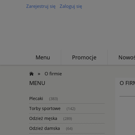
Zarejestruj się
Zaloguj się
Menu
Promocje
Nowoś
»
O firmie
MENU
O FIR
Plecaki
(383)
Torby sportowe
(142)
Odzież męska
(289)
Odzież damska
(64)