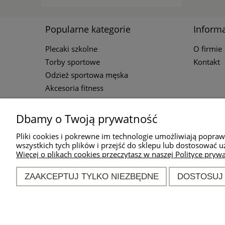
Popularne kategorie
Informa
Plecaki szkolne
O firmie
Torby sportowe
Kontakt
Odzież sportowa męska
Akcesoria fitness
Dbamy o Twoją prywatność
Kontakt
Pliki cookies i pokrewne im technologie umożliwiają popra
wszystkich tych plików i przejść do sklepu lub dostosować u
Więcej o plikach cookies przeczytasz w naszej Polityce prywa
Godziny d
od ponied
ZAAKCEPTUJ TYLKO NIEZBĘDNE
DOSTOSUJ
w godz. 1
khm@spor
nr tel.
69