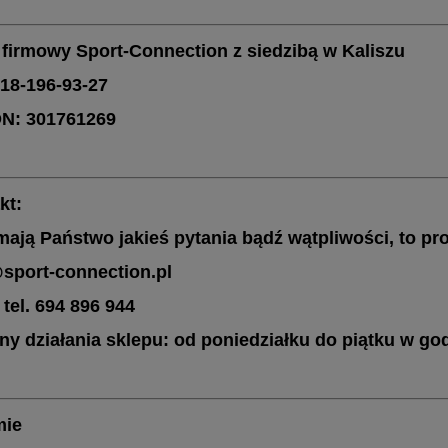
 firmowy Sport-Connection z siedzibą w Kaliszu
618-196-93-27
N: 301761269
kt:
 mają Państwo jakieś pytania bądź wątpliwości, to pr
port-connection.pl
 tel. 694 896 944
ny działania sklepu: od poniedziałku do piątku w god
mie