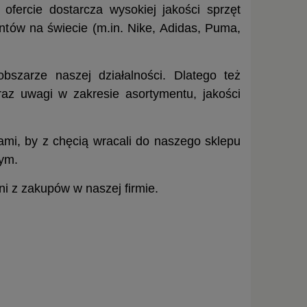
ofercie dostarcza wysokiej jakości sprzęt
ntów na świecie (m.in. Nike, Adidas, Puma,
46
PLECAK NIKE HERITAGE DC4244-
PLECAK NIKE HE
zarze naszej działalności. Dlatego też
353
2
az uwagi w zakresie asortymentu, jakości
129,90 zł
133,
ami, by z chęcią wracali do naszego sklepu
DO KOSZYKA
DO KO
ym.
ni z zakupów w naszej firmie.