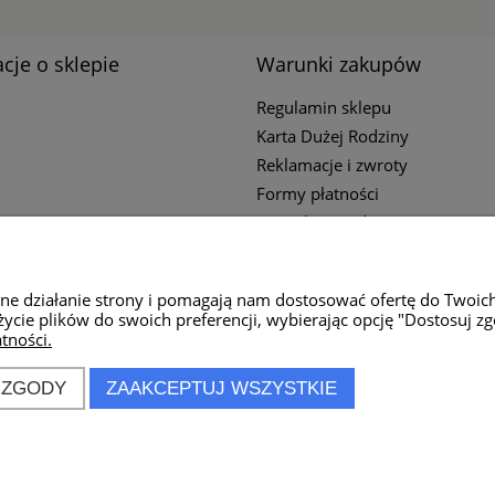
cje o sklepie
Warunki zakupów
Regulamin sklepu
Karta Dużej Rodziny
Reklamacje i zwroty
Formy płatności
Czas i koszty dostawy
Polityka Prywatności
wne działanie strony i pomagają nam dostosować ofertę do Twoic
życie plików do swoich preferencji, wybierając opcję "Dostosuj zg
tności.
ziałania sklepu:
ziałku do piątku
 ZGODY
ZAAKCEPTUJ WSZYSTKIE
0:00 - 18:00
t-connection.pl
4 896 944