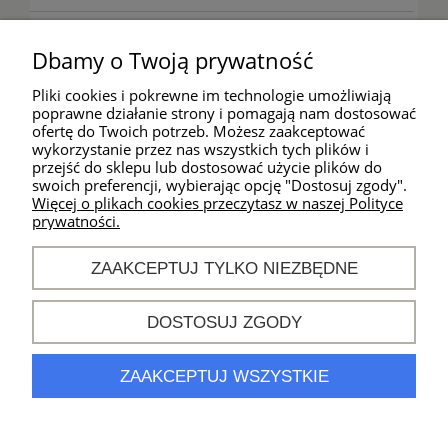
Warunki zakupów
Dbamy o Twoją prywatność
Moje konto
Pliki cookies i pokrewne im technologie umożliwiają
poprawne działanie strony i pomagają nam dostosować
ofertę do Twoich potrzeb. Możesz zaakceptować
wykorzystanie przez nas wszystkich tych plików i
Kontakt
przejść do sklepu lub dostosować użycie plików do
swoich preferencji, wybierając opcję "Dostosuj zgody".
Godziny działania
Więcej o plikach cookies przeczytasz w naszej Polityce
sklepu:
prywatności.
od poniedziałku do
piątku
ZAAKCEPTUJ TYLKO NIEZBĘDNE
w godz. 10:00 -
18:00
DOSTOSUJ ZGODY
khm@sport-
connection.pl
nr tel.
694 896 944
ZAAKCEPTUJ WSZYSTKIE
POKAŻ PEŁNĄ WERSJĘ STRONY