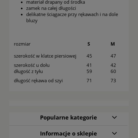
materiał drapany od środka
zamek na całej długości
delikatne ściągacze przy rękawach i na dole
bluzy
rozmiar
S
M
L
szerokość w klatce piersiowej
45
47
49
szerokość u dołu
41
42
43
długość z tyłu
59
60
62
długość rękawa od szyi
71
73
74
Popularne kategorie
Informacje o sklepie