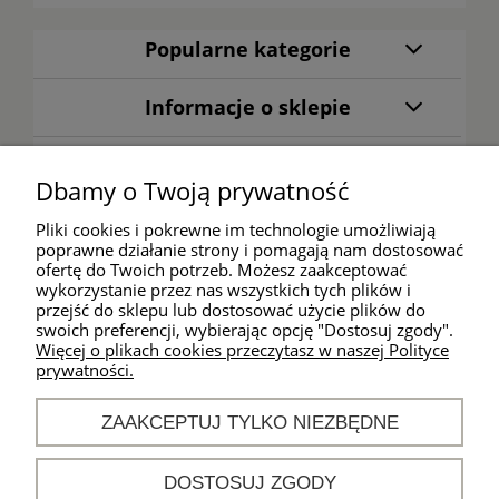
Popularne kategorie
Informacje o sklepie
Warunki zakupów
Dbamy o Twoją prywatność
Moje konto
Pliki cookies i pokrewne im technologie umożliwiają
poprawne działanie strony i pomagają nam dostosować
ofertę do Twoich potrzeb. Możesz zaakceptować
wykorzystanie przez nas wszystkich tych plików i
Kontakt
przejść do sklepu lub dostosować użycie plików do
swoich preferencji, wybierając opcję "Dostosuj zgody".
Godziny działania
Więcej o plikach cookies przeczytasz w naszej Polityce
sklepu:
prywatności.
od poniedziałku do
piątku
ZAAKCEPTUJ TYLKO NIEZBĘDNE
w godz. 10:00 -
18:00
DOSTOSUJ ZGODY
khm@sport-