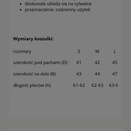
doskonale układa się na sylwetce
przeznaczenie: codzienny użytek
Wymiary koszulki:
rozmiary
S
M
L
szerokość pod pachami (D)
41
42
45
szerokość na dole (B)
43
44
47
długość pleców (A)
61-62
62-63
63-64
6