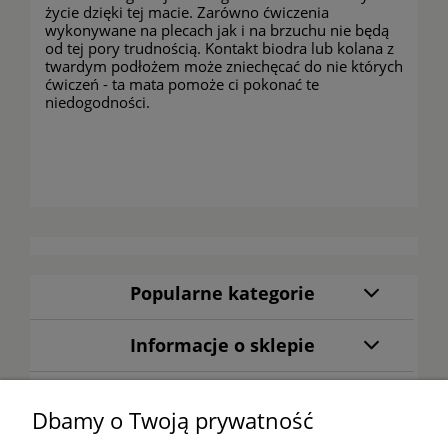
życie dzięki tej macie. Zarówno ćwiczenia
wykonywane na plecach jak i na brzuchu nie będą
od tej pory trudnością. Kontakt biodra lub kolana z
twardym podłożem może zniechęcać do nie których
ćwiczeń - ta mata pomoże ci pokonać te
niedogodności.
Popularne kategorie
Informacje o sklepie
Warunki zakupów
Dbamy o Twoją prywatność