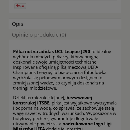
Opis
Opinie o produkcie (0)
Piłka nożna adidas UCL League J290
to idealny
wybór dla młodych piłkarzy, którzy pragną
doskonalić swoje umiejętności techniczne.
Inspirowana oficjalną piłką meczową UEFA
Champions League, ta biało-czarna futbolówka
wyróżnia się pełnowymiarowym designem o
zmniejszonej wadze, co czyni ją doskonałą na
treningi młodzieżowe.
Dzięki termicznie klejonej,
bezszwowej
konstrukcji TSBE
, piłka jest wyjątkowo wytrzymała
i odporna na wodę, co sprawia, że zachowuje stałą
wagę nawet w trudnych warunkach. Wyposażona w
butylowy pęcherz, gwarantuje długotrwałe
utrzymanie powietrza, a
nadrukowane logo Ligi
Mistrzów UEFA
dodaje jej prestiżu.