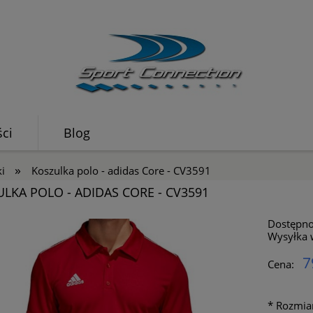
ci
Blog
»
ki
Koszulka polo - adidas Core - CV3591
LKA POLO - ADIDAS CORE - CV3591
Dostępno
Wysyłka 
7
Cena:
*
Rozmiar