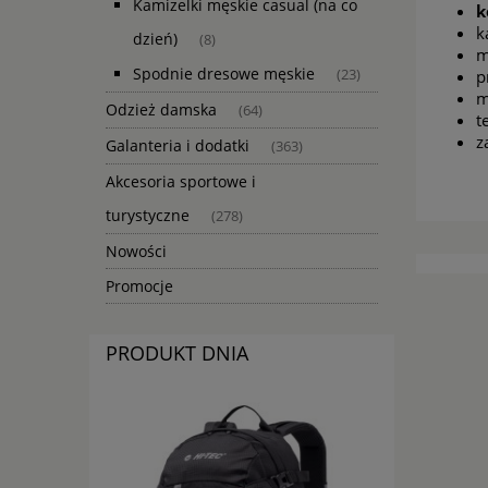
Kamizelki męskie casual (na co
k
k
dzień)
(8)
m
Spodnie dresowe męskie
(23)
p
m
Odzież damska
(64)
t
z
Galanteria i dodatki
(363)
Akcesoria sportowe i
turystyczne
(278)
Nowości
Promocje
PRODUKT DNIA