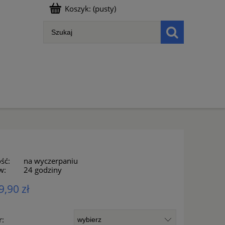
Koszyk:
(pusty)
ść:
na wyczerpaniu
w:
24 godziny
9,90 zł
: