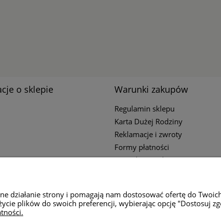
cje o sklepie
Warunki zakupów
Regulamin sklepu
Karta Dużej Rodziny
Reklamacje i zwroty
Formy płatności
Czas i koszty dostawy
Polityka Prywatności
wne działanie strony i pomagają nam dostosować ofertę do Twoic
życie plików do swoich preferencji, wybierając opcję "Dostosuj zg
tności.
ziałania sklepu: