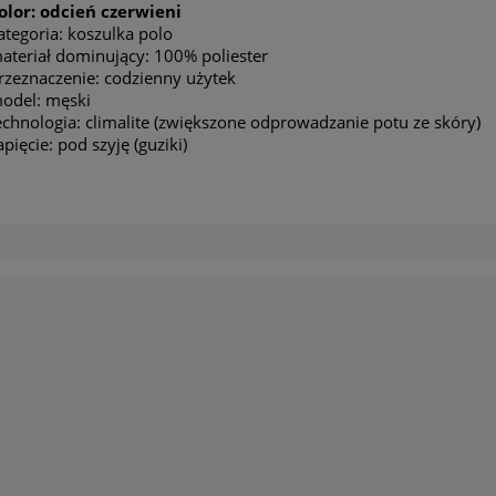
olor: odcień czerwieni
ategoria: koszulka polo
ateriał dominujący: 100% poliester
rzeznaczenie: codzienny użytek
odel: męski
echnologia: climalite (zwiększone odprowadzanie potu ze skóry)
apięcie: pod szyję (guziki)