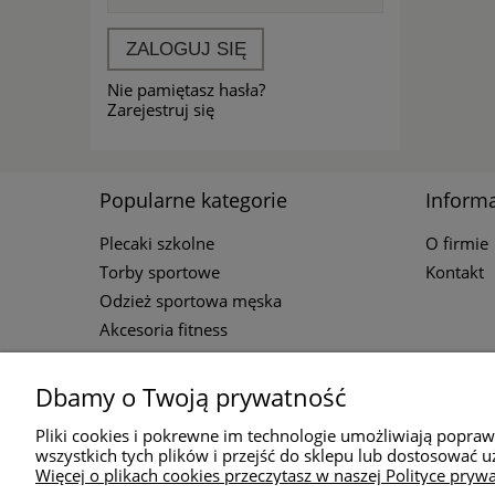
ZALOGUJ SIĘ
Nie pamiętasz hasła?
Zarejestruj się
Popularne kategorie
Informa
Plecaki szkolne
O firmie
Torby sportowe
Kontakt
Odzież sportowa męska
Akcesoria fitness
Dbamy o Twoją prywatność
Kontakt
Pliki cookies i pokrewne im technologie umożliwiają popra
wszystkich tych plików i przejść do sklepu lub dostosować u
Więcej o plikach cookies przeczytasz w naszej Polityce prywa
Godziny d