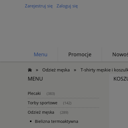
Zarejestruj się
Zaloguj się
Menu
Promocje
Nowoś
»
»
Odzież męska
T-shirty męskie i koszul
MENU
KOSZU
Plecaki
(383)
Torby sportowe
(142)
Odzież męska
(289)
Bielizna termoaktywna