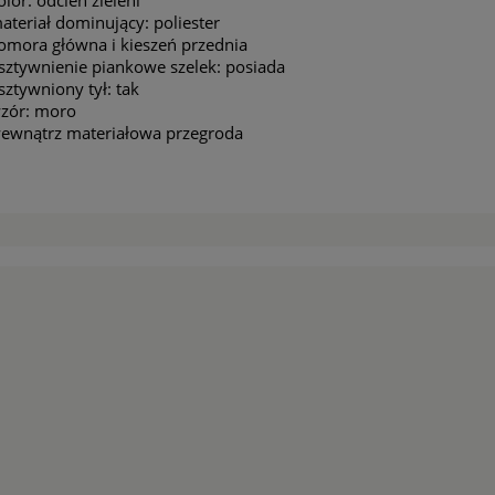
olor: odcień zieleni
ateriał dominujący: poliester
omora główna i kieszeń przednia
sztywnienie piankowe szelek: posiada
sztywniony tył: tak
zór: moro
ewnątrz materiałowa przegroda