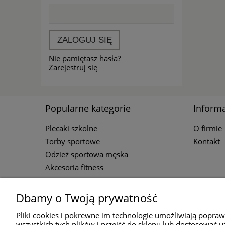
ZALOGUJ SIĘ
Nie pamiętasz hasła?
Zarejestruj się
Popularne kategorie
Informa
Plecaki szkolne
O firmie
Torby sportowe
Kontakt
Odzież sportowa męska
Akcesoria fitness
Dbamy o Twoją prywatność
Kontakt
Pliki cookies i pokrewne im technologie umożliwiają popra
wszystkich tych plików i przejść do sklepu lub dostosować u