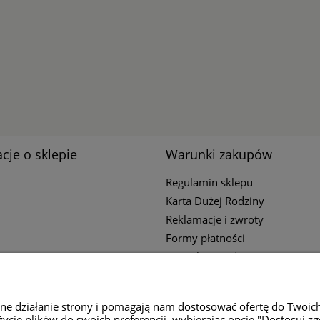
cje o sklepie
Warunki zakupów
Regulamin sklepu
Karta Dużej Rodziny
Reklamacje i zwroty
Formy płatności
Czas i koszty dostawy
Polityka Prywatności
wne działanie strony i pomagają nam dostosować ofertę do Twoic
życie plików do swoich preferencji, wybierając opcję "Dostosuj zg