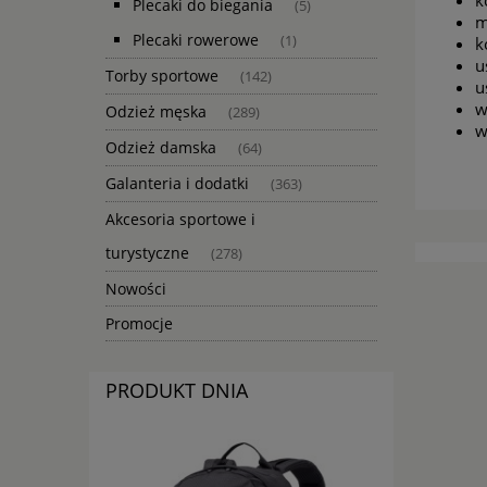
k
Plecaki do biegania
(5)
m
Plecaki rowerowe
(1)
k
u
Torby sportowe
(142)
u
w
Odzież męska
(289)
w
Odzież damska
(64)
Galanteria i dodatki
(363)
Akcesoria sportowe i
turystyczne
(278)
Nowości
Promocje
PRODUKT DNIA