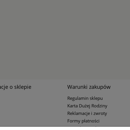
cje o sklepie
Warunki zakupów
Regulamin sklepu
Karta Dużej Rodziny
Reklamacje i zwroty
Formy płatności
Czas i koszty dostawy