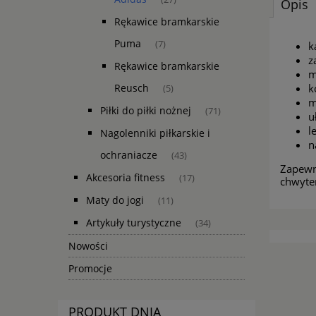
Opis
Rękawice bramkarskie
Puma
(7)
k
z
Rękawice bramkarskie
m
Reusch
k
(5)
m
Piłki do piłki nożnej
(71)
u
l
Nagolenniki piłkarskie i
n
ochraniacze
(43)
Zapewn
Akcesoria fitness
(17)
chwyte
Maty do jogi
(11)
Artykuły turystyczne
(34)
Nowości
Promocje
PRODUKT DNIA