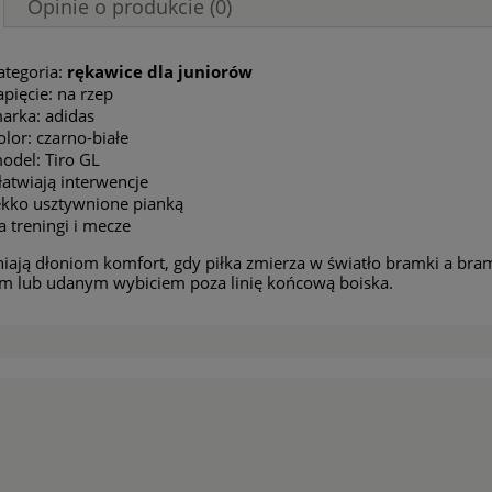
Opinie o produkcie (0)
ategoria:
rękawice dla juniorów
apięcie: na rzep
arka: adidas
olor: czarno-białe
odel: Tiro GL
łatwiają interwencje
ekko usztywnione pianką
a treningi i mecze
iają dłoniom komfort, gdy piłka zmierza w światło bramki a br
m lub udanym wybiciem poza linię końcową boiska.