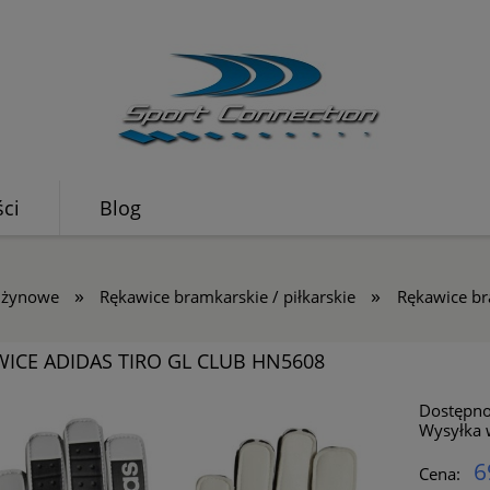
ci
Blog
»
»
użynowe
Rękawice bramkarskie / piłkarskie
Rękawice br
ICE ADIDAS TIRO GL CLUB HN5608
Dostępno
Wysyłka 
6
Cena: