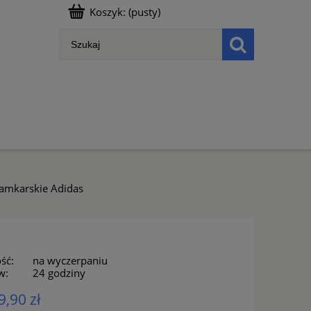
Koszyk:
(pusty)
amkarskie Adidas
ść:
na wyczerpaniu
w:
24 godziny
9,90 zł