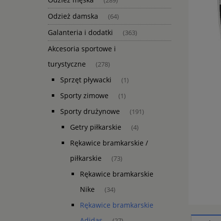
(289)
Odzież damska
(64)
Galanteria i dodatki
(363)
Akcesoria sportowe i
turystyczne
(278)
Sprzęt pływacki
(1)
Sporty zimowe
(1)
Sporty drużynowe
(191)
Getry piłkarskie
(4)
Rękawice bramkarskie /
piłkarskie
(73)
Rękawice bramkarskie
Nike
(34)
Rękawice bramkarskie
Adidas
(27)