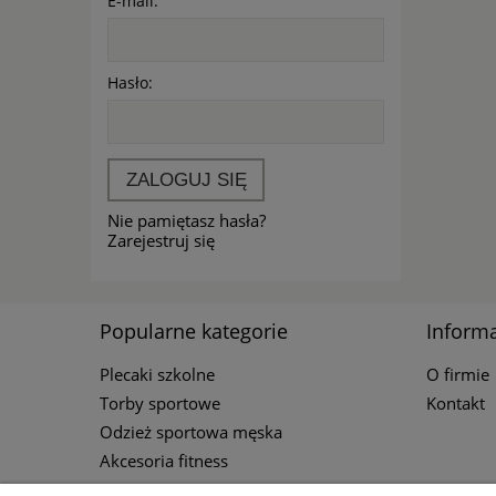
E-mail:
Hasło:
ZALOGUJ SIĘ
Nie pamiętasz hasła?
Zarejestruj się
Popularne kategorie
Informa
Plecaki szkolne
O firmie
Torby sportowe
Kontakt
Odzież sportowa męska
Akcesoria fitness