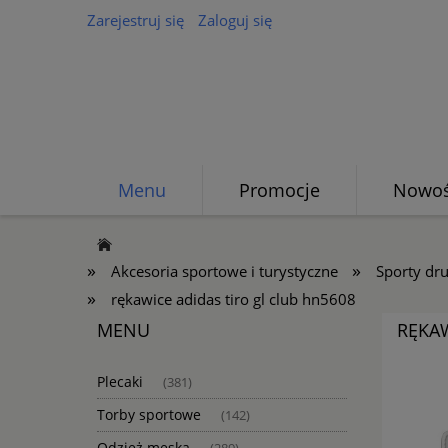
Zarejestruj się
Zaloguj się
Menu
Promocje
Nowoś
»
»
Akcesoria sportowe i turystyczne
Sporty dr
»
rękawice adidas tiro gl club hn5608
MENU
RĘKAW
Plecaki
(381)
Torby sportowe
(142)
Odzież męska