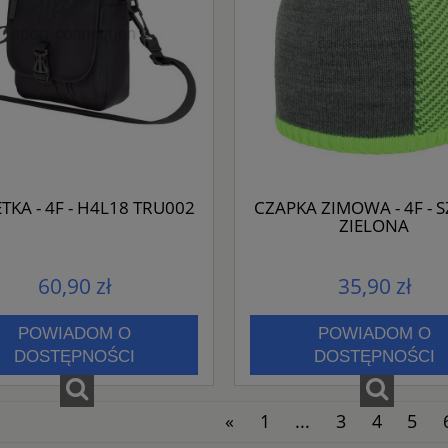
TKA - 4F - H4L18 TRU002
CZAPKA ZIMOWA - 4F - 
ZIELONA
60,90 zł
35,90 zł
POWIADOM O
POWIADOM O
DOSTĘPNOŚCI
DOSTĘPNOŚCI
«
1
...
3
4
5