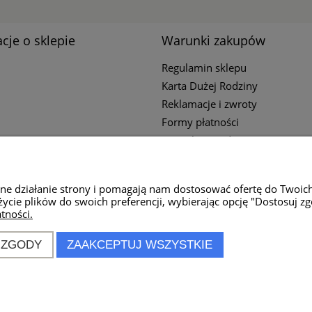
cje o sklepie
Warunki zakupów
Regulamin sklepu
Karta Dużej Rodziny
Reklamacje i zwroty
Formy płatności
Czas i koszty dostawy
Polityka Prywatności
wne działanie strony i pomagają nam dostosować ofertę do Twoic
życie plików do swoich preferencji, wybierając opcję "Dostosuj zg
tności.
ziałania sklepu:
ziałku do piątku
 ZGODY
ZAAKCEPTUJ WSZYSTKIE
0:00 - 18:00
t-connection.pl
4 896 944