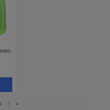
SZARO-
6
7
»