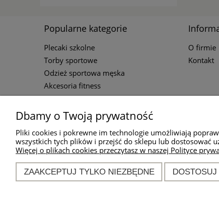
Popularne kategorie
Informa
Plecaki szkolne
O firmie
Torby sportowe
Kontakt
Odzież sportowa męska
Akcesoria fitness
Dbamy o Twoją prywatność
Kontakt
Pliki cookies i pokrewne im technologie umożliwiają popra
wszystkich tych plików i przejść do sklepu lub dostosować u
Więcej o plikach cookies przeczytasz w naszej Polityce prywa
Godziny d
od ponied
ZAAKCEPTUJ TYLKO NIEZBĘDNE
DOSTOSUJ
w godz. 1
khm@spor
nr tel.
69