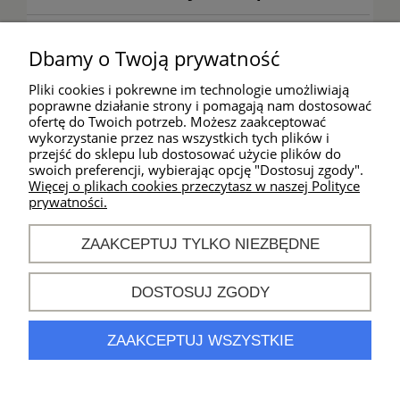
Warunki zakupów
Dbamy o Twoją prywatność
Moje konto
Pliki cookies i pokrewne im technologie umożliwiają
poprawne działanie strony i pomagają nam dostosować
ofertę do Twoich potrzeb. Możesz zaakceptować
wykorzystanie przez nas wszystkich tych plików i
Kontakt
przejść do sklepu lub dostosować użycie plików do
swoich preferencji, wybierając opcję "Dostosuj zgody".
Godziny działania
Więcej o plikach cookies przeczytasz w naszej Polityce
sklepu:
prywatności.
od poniedziałku do
piątku
ZAAKCEPTUJ TYLKO NIEZBĘDNE
w godz. 10:00 -
18:00
DOSTOSUJ ZGODY
khm@sport-
connection.pl
nr tel.
694 896 944
ZAAKCEPTUJ WSZYSTKIE