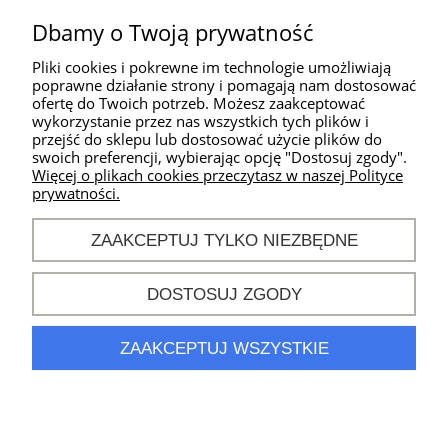
Warunki zakupów
Dbamy o Twoją prywatność
Moje konto
Pliki cookies i pokrewne im technologie umożliwiają
poprawne działanie strony i pomagają nam dostosować
ofertę do Twoich potrzeb. Możesz zaakceptować
wykorzystanie przez nas wszystkich tych plików i
Kontakt
przejść do sklepu lub dostosować użycie plików do
swoich preferencji, wybierając opcję "Dostosuj zgody".
Godziny działania
Więcej o plikach cookies przeczytasz w naszej Polityce
sklepu:
prywatności.
od poniedziałku do
piątku
ZAAKCEPTUJ TYLKO NIEZBĘDNE
w godz. 10:00 -
18:00
DOSTOSUJ ZGODY
khm@sport-
connection.pl
nr tel.
694 896 944
ZAAKCEPTUJ WSZYSTKIE
POKAŻ PEŁNĄ WERSJĘ STRONY